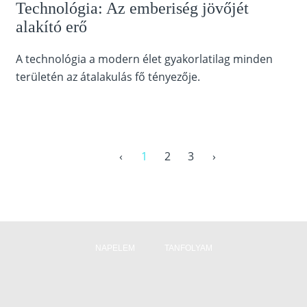
Technológia: Az emberiség jövőjét
alakító erő
A technológia a modern élet gyakorlatilag minden
területén az átalakulás fő tényezője.
‹
1
2
3
›
NAPELEM
TANFOLYAM