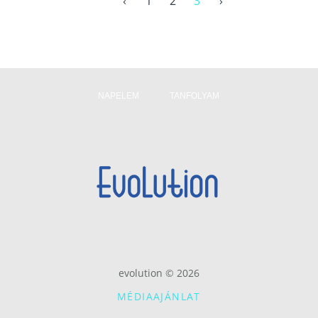
‹
1
2
3
›
NAPELEM
TANFOLYAM
evolution © 2026
MÉDIAAJÁNLAT