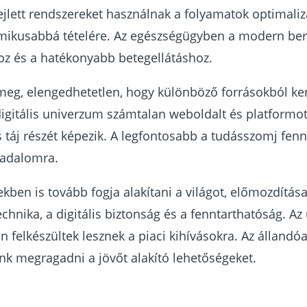
ejlett rendszereket használnak a folyamatok optimalizá
amikusabbá tételére. Az egészségügyben a modern bere
z és a hatékonyabb betegellátáshoz.
k meg, elengedhetetlen, hogy különböző forrásokból ke
 digitális univerzum számtalan weboldalt és platformo
 táj részét képezik. A legfontosabb a tudásszomj fen
sadalomra.
kben is tovább fogja alakítani a világot, előmozdítása
chnika, a digitális biztonság és a fenntarthatóság. Az
n felkészültek lesznek a piaci kihívásokra. Az álland
lunk megragadni a jövőt alakító lehetőségeket.