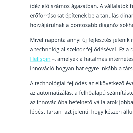
idéz elő számos ágazatban. A vállalatok f
erőforrásokat építenek be a tanulás din
hozzájárulnak a pontosabb diagnózisokho
Mivel naponta annyi új fejlesztés jeleni
a technológiai szektor fejlődésével. Ez a
Hellspin
–, amelyek a hatalmas internetes
innováció hogyan hat egyre inkább a tár
A technológiai fejlődés az elkövetkező éve
az automatizálás, a felhőalapú számításte
az innovációba befektető vállalatok jobba
lépést tartani azt jelenti, hogy készen ál