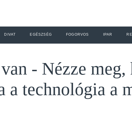
DIVAT
EGÉSZSÉG
FOGORVOS
IPAR
R
t van - Nézze meg,
ja a technológia a