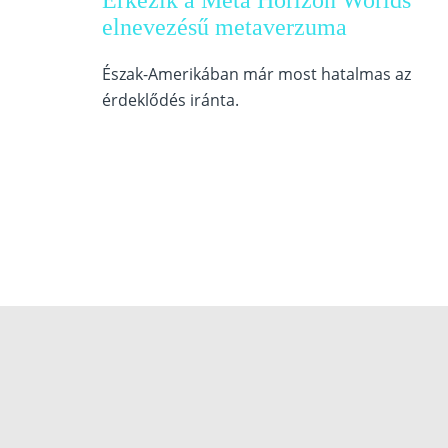
Érkezik a Meta Horizon Worlds
elnevezésű metaverzuma
Észak-Amerikában már most hatalmas az
érdeklődés iránta.