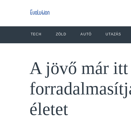
TECH
ZÖLD
AUTÓ
UTAZÁS
A jövő már it
forradalmasít
életet