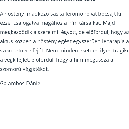
A nőstény imádkozó sáska feromonokat bocsájt ki,
ezzel csalogatva magához a hím társaikat. Majd
megkezdődik a szerelmi légyott, de előfordul, hogy a
aktus közben a nőstény egész egyszerűen leharapja a
szexpartnere fejét. Nem minden esetben ilyen tragik
a végkifejlet, előfordul, hogy a hím megússza a
szomorú végjátékot.
Galambos Dániel