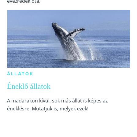
évezredek óta.
ÁLLATOK
Éneklő állatok
A madarakon kívül, sok más állat is képes az
éneklésre. Mutatjuk is, melyek ezek!