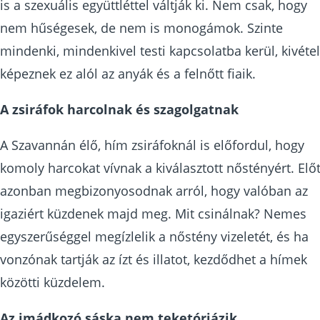
is a szexuális együttléttel váltják ki. Nem csak, hogy
nem hűségesek, de nem is monogámok. Szinte
mindenki, mindenkivel testi kapcsolatba kerül, kivétel
képeznek ez alól az anyák és a felnőtt fiaik.
A zsiráfok harcolnak és szagolgatnak
A Szavannán élő, hím zsiráfoknál is előfordul, hogy
komoly harcokat vívnak a kiválasztott nőstényért. Elő
azonban megbizonyosodnak arról, hogy valóban az
igaziért küzdenek majd meg. Mit csinálnak? Nemes
egyszerűséggel megízlelik a nőstény vizeletét, és ha
vonzónak tartják az ízt és illatot, kezdődhet a hímek
közötti küzdelem.
Az imádkozó sáska nem teketóriázik