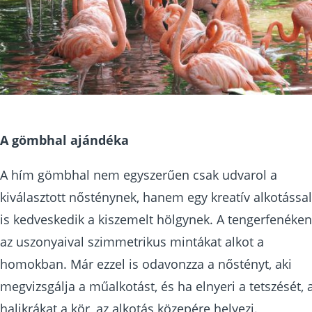
A gömbhal ajándéka
A hím gömbhal nem egyszerűen csak udvarol a
kiválasztott nősténynek, hanem egy kreatív alkotással
is kedveskedik a kiszemelt hölgynek. A tengerfenéken
az uszonyaival szimmetrikus mintákat alkot a
homokban. Már ezzel is odavonzza a nőstényt, aki
megvizsgálja a műalkotást, és ha elnyeri a tetszését, 
halikrákat a kör, az alkotás közepére helyezi.