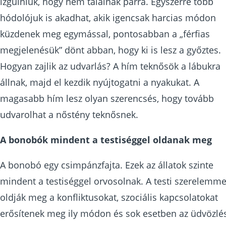
izgulniuk, hogy nem találnak párra. Egyszerre több
hódolójuk is akadhat, akik igencsak harcias módon
küzdenek meg egymással, pontosabban a „férfias
megjelenésük” dönt abban, hogy ki is lesz a győztes.
Hogyan zajlik az udvarlás? A hím teknősök a lábukra
állnak, majd el kezdik nyújtogatni a nyakukat. A
magasabb hím lesz olyan szerencsés, hogy tovább
udvarolhat a nőstény teknősnek.
A bonobók mindent a testiséggel oldanak meg
A bonobó egy csimpánzfajta. Ezek az állatok szinte
mindent a testiséggel orvosolnak. A testi szerelemme
oldják meg a konfliktusokat, szociális kapcsolatokat
erősítenek meg ily módon és sok esetben az üdvözlé