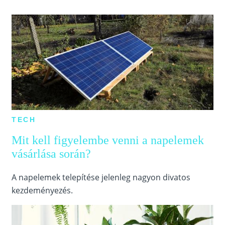
TECH
Mit kell figyelembe venni a napelemek
vásárlása során?
A napelemek telepítése jelenleg nagyon divatos
kezdeményezés.