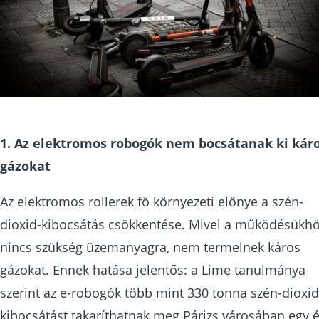
1. Az elektromos robogók nem bocsátanak ki kár
gázokat
Az elektromos rollerek fő környezeti előnye a szén-
dioxid-kibocsátás csökkentése. Mivel a működésükh
nincs szükség üzemanyagra, nem termelnek káros
gázokat. Ennek hatása jelentős: a Lime tanulmánya
szerint az e-robogók több mint 330 tonna szén-dioxid
kibocsátást takaríthatnak meg Párizs városában egy 