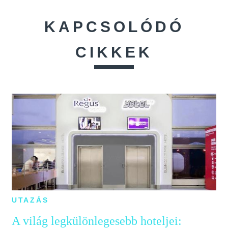
KAPCSOLÓDÓ
CIKKEK
UTAZÁS
A világ legkülönlegesebb hoteljei: