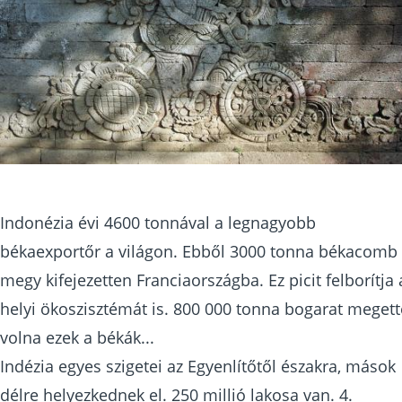
Indonézia évi 4600 tonnával a legnagyobb
békaexportőr a világon. Ebből 3000 tonna békacomb
megy kifejezetten Franciaországba. Ez picit felborítja 
helyi ökoszisztémát is. 800 000 tonna bogarat megett
volna ezek a békák...
Indézia egyes szigetei az Egyenlítőtől északra, mások
délre helyezkednek el. 250 millió lakosa van. 4.